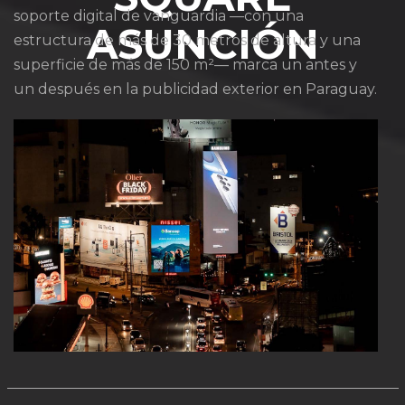
soporte digital de vanguardia —con una
ASUNCIÓN
estructura de más de 30 metros de altura y una
superficie de más de 150 m²— marca un antes y
un después en la publicidad exterior en Paraguay.